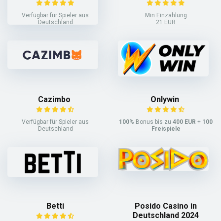
Verfügbar für Spieler aus
Min Einzahlung
Deutschland
21 EUR
Cazimbo
Onlywin
Verfügbar für Spieler aus
100%
Bonus bis zu
400 EUR
+
100
Deutschland
Freispiele
Betti
Posido Casino in
Deutschland 2024