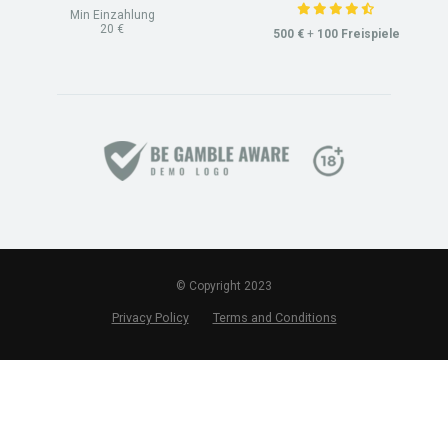
Min Einzahlung
20 €
500 €
+
100 Freispiele
© Copyright 2023
Privacy Policy
Terms and Conditions