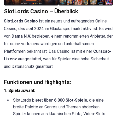
SlotLords Casino – Überblick
SlotLords Casino
ist ein neues und aufregendes Online
Casino, das seit 2024 im Glücksspielmarkt aktiv ist. Es wird
von
Dama N.V.
betrieben, einem renommierten Anbieter, der
für seine vertrauenswürdigen und unterhaltsamen
Plattformen bekannt ist. Das Casino ist mit einer
Curacao-
Lizenz
ausgestattet, was für Spieler eine hohe Sicherheit
und Datenschutz garantiert.
Funktionen und Highlights:
1.
Spielauswahl:
SlotLords bietet
über 6.000 Slot-Spiele
, die eine
breite Palette an Genres und Themen abdecken.
Spieler können aus klassischen Slots, Video-Slots