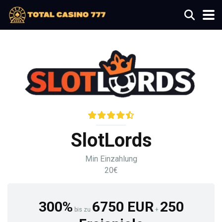
SlotLords
Min Einzahlung
20€
300%
6750 EUR
250
bis zu
+