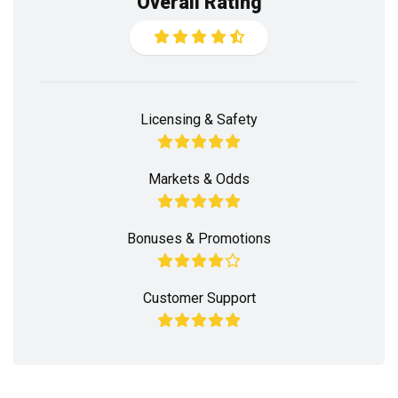
Overall Rating
Licensing & Safety
Markets & Odds
Bonuses & Promotions
Customer Support