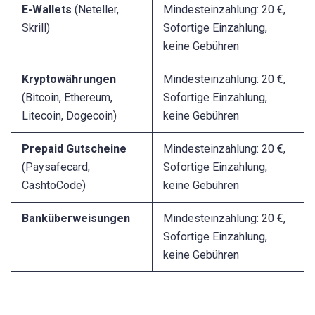
E-Wallets
(Neteller,
Mindesteinzahlung: 20 €,
Skrill)
Sofortige Einzahlung,
keine Gebühren
Kryptowährungen
Mindesteinzahlung: 20 €,
(Bitcoin, Ethereum,
Sofortige Einzahlung,
Litecoin, Dogecoin)
keine Gebühren
Prepaid Gutscheine
Mindesteinzahlung: 20 €,
(Paysafecard,
Sofortige Einzahlung,
CashtoCode)
keine Gebühren
Banküberweisungen
Mindesteinzahlung: 20 €,
Sofortige Einzahlung,
keine Gebühren