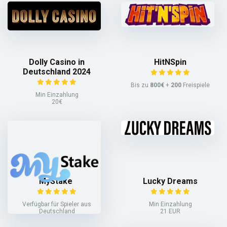
Dolly Casino in
HitNSpin
Deutschland 2024
Bis zu
800€
+
200
Freispiele
Min Einzahlung
20€
MyStake
Lucky Dreams
Verfügbar für Spieler aus
Min Einzahlung
Deutschland
21 EUR