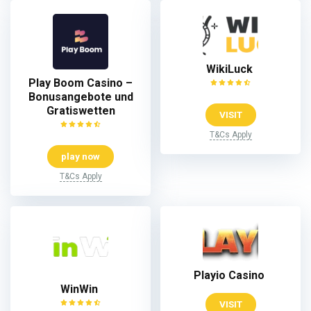
WikiLuck
Play Boom Casino –
Bonusangebote und
Gratiswetten
VISIT
T&Cs Apply
play now
T&Cs Apply
Playio Casino
WinWin
VISIT