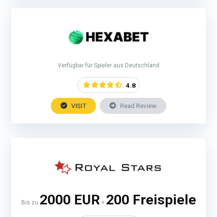
Verfügbar für Spieler aus Deutschland
4.8
VISIT
Read Review
2000 EUR
200 Freispiele
Bis zu
+