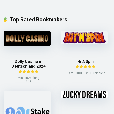
Top Rated Bookmakers
Dolly Casino in
HitNSpin
Deutschland 2024
Bis zu
800€
+
200
Freispiele
Min Einzahlung
20€