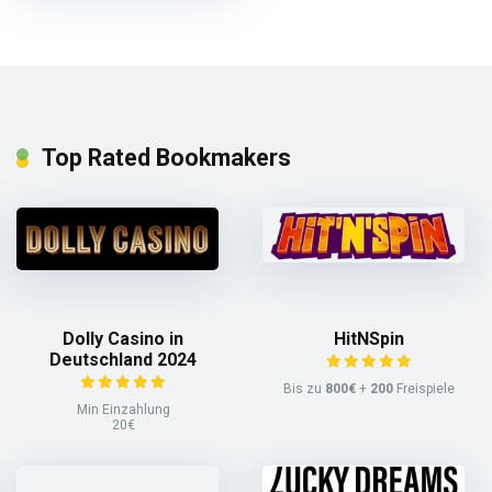
Top Rated Bookmakers
Dolly Casino in
HitNSpin
Deutschland 2024
Bis zu
800€
+
200
Freispiele
Min Einzahlung
20€