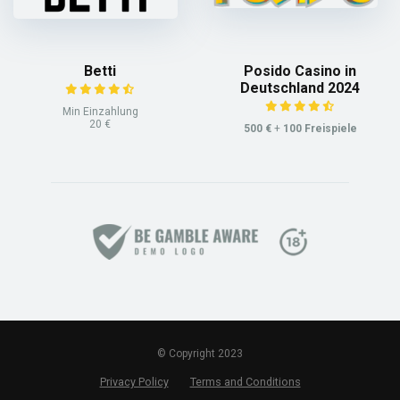
Betti
Posido Casino in
Deutschland 2024
Min Einzahlung
20 €
500 €
+
100 Freispiele
© Copyright 2023
Privacy Policy
Terms and Conditions