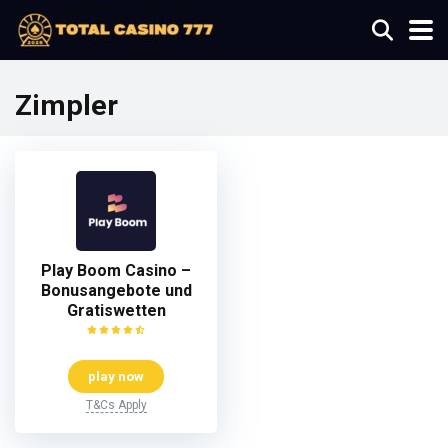
Zimpler
Play Boom Casino –
Bonusangebote und
Gratiswetten
play now
T&Cs Apply