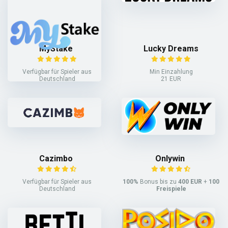
MyStake
Lucky Dreams
Verfügbar für Spieler aus
Min Einzahlung
Deutschland
21 EUR
Cazimbo
Onlywin
Verfügbar für Spieler aus
100%
Bonus bis zu
400 EUR
+
100
Deutschland
Freispiele