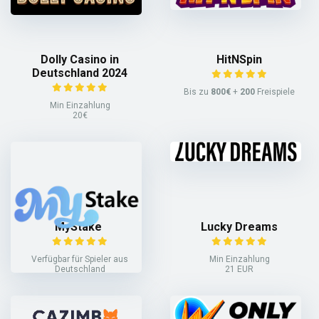
Dolly Casino in
HitNSpin
Deutschland 2024
Bis zu
800€
+
200
Freispiele
Min Einzahlung
20€
MyStake
Lucky Dreams
Verfügbar für Spieler aus
Min Einzahlung
Deutschland
21 EUR