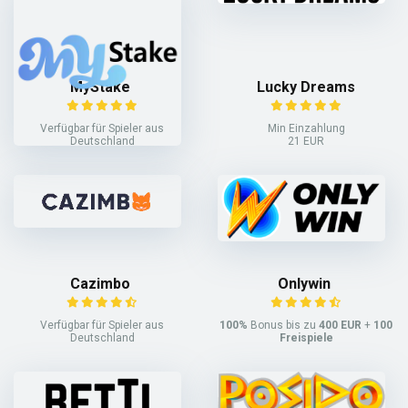
MyStake
Lucky Dreams
Verfügbar für Spieler aus
Min Einzahlung
Deutschland
21 EUR
Cazimbo
Onlywin
Verfügbar für Spieler aus
100%
Bonus bis zu
400 EUR
+
100
Deutschland
Freispiele