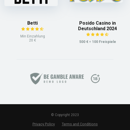
Betti
Posido Casino in
Deutschland 2024
Min Einzahlung
20 €
500 €
+
100 Freispiele
© Copyright 2023
Privacy Policy
Terms and Conditions