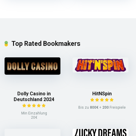
Top Rated Bookmakers
Dolly Casino in
HitNSpin
Deutschland 2024
Bis zu
800€
+
200
Freispiele
Min Einzahlung
20€