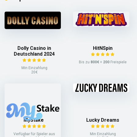
Dolly Casino in
HitNSpin
Deutschland 2024
Bis zu
800€
+
200
Freispiele
Min Einzahlung
20€
MyStake
Lucky Dreams
Verfügbar für Spieler aus
Min Einzahlung