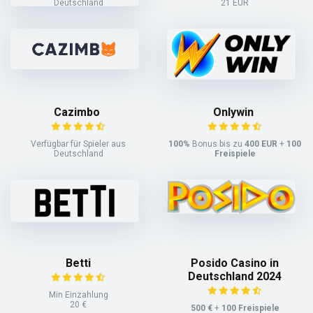
Deutschland
21 EUR
Cazimbo
Onlywin
Verfügbar für Spieler aus
100%
Bonus bis zu
400 EUR
+
100
Deutschland
Freispiele
Betti
Posido Casino in
Deutschland 2024
Min Einzahlung
20 €
500 €
+
100 Freispiele