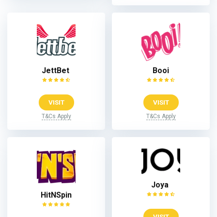
JettBet
Booi
VISIT
VISIT
T&Cs Apply
T&Cs Apply
Joya
HitNSpin
VISIT