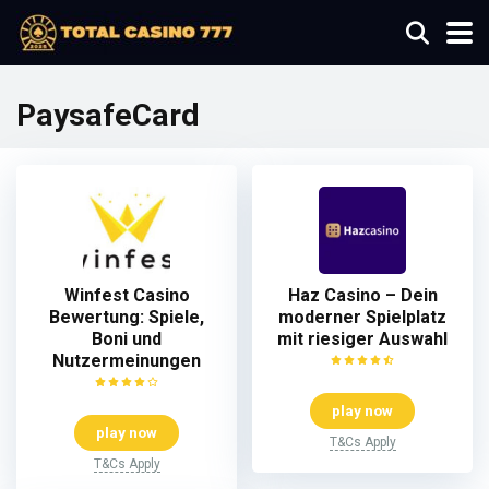
PaysafeCard
Winfest Casino
Haz Casino – Dein
Bewertung: Spiele,
moderner Spielplatz
Boni und
mit riesiger Auswahl
Nutzermeinungen
play now
play now
T&Cs Apply
T&Cs Apply