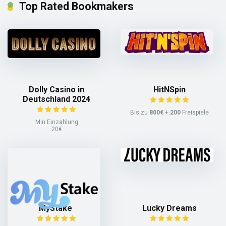
Top Rated Bookmakers
Dolly Casino in
HitNSpin
Deutschland 2024
Bis zu
800€
+
200
Freispiele
Min Einzahlung
20€
MyStake
Lucky Dreams