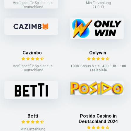
Verfügbar für Spieler aus
Min Einzahlung
Deutschland
21 EUR
Cazimbo
Onlywin
Verfügbar für Spieler aus
100%
Bonus bis zu
400 EUR
+
100
Deutschland
Freispiele
Betti
Posido Casino in
Deutschland 2024
Min Einzahlung