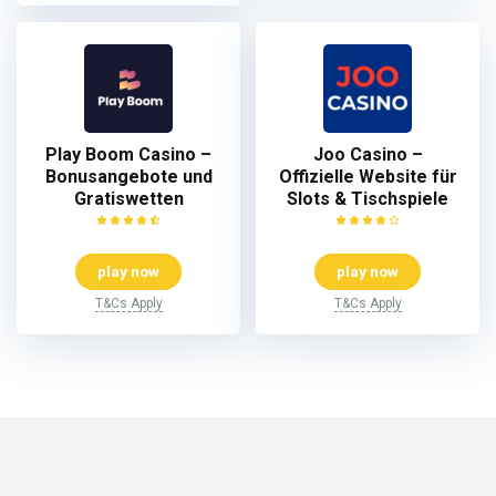
Play Boom Casino –
Joo Casino –
Bonusangebote und
Offizielle Website für
Gratiswetten
Slots & Tischspiele
play now
play now
T&Cs Apply
T&Cs Apply