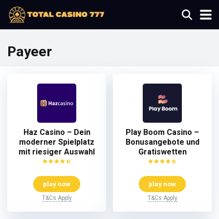
Payeer
Haz Casino – Dein
Play Boom Casino –
moderner Spielplatz
Bonusangebote und
mit riesiger Auswahl
Gratiswetten
play now
play now
T&Cs Apply
T&Cs Apply