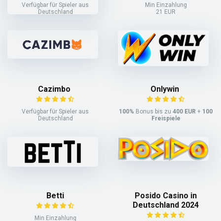
Verfügbar für Spieler aus
Min Einzahlung
Deutschland
21 EUR
Cazimbo
Onlywin
Verfügbar für Spieler aus
100%
Bonus bis zu
400 EUR
+
100
Deutschland
Freispiele
Betti
Posido Casino in
Deutschland 2024
Min Einzahlung