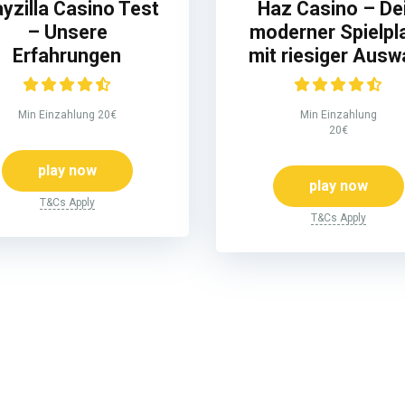
ayzilla Casino Test
Haz Casino – De
– Unsere
moderner Spielpl
Erfahrungen
mit riesiger Ausw
Min Einzahlung 20€
Min Einzahlung
20€
play now
play now
T&Cs Apply
T&Cs Apply