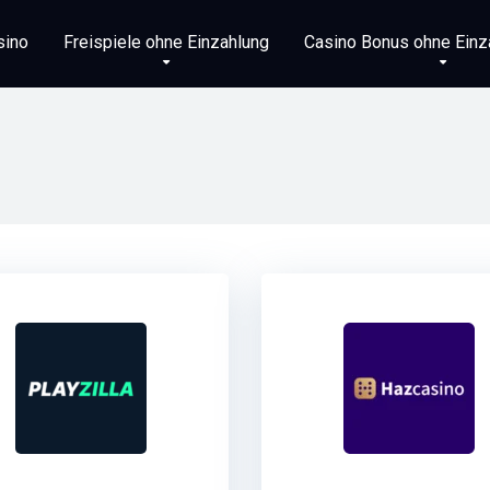
sino
Freispiele ohne Einzahlung
Casino Bonus ohne Einz