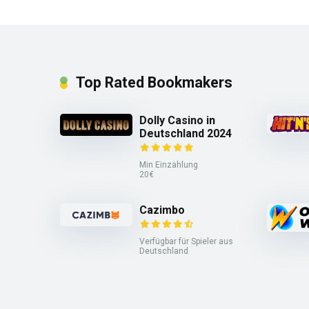
Top Rated Bookmakers
Dolly Casino in
Deutschland 2024
Min Einzahlung
20€
Cazimbo
Verfügbar für Spieler aus
Deutschland